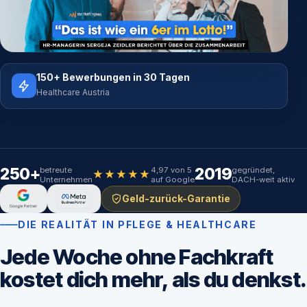
150+ Bewerbungen in 30 Tagen
Healthcare Austria
250+
2019
betreute
4,97 von 5
gegründet,
★★★★★
Unternehmen
auf Google
DACH-weit aktiv
Geld-zurück-Garantie
DIE REALITÄT IN PFLEGE & HEALTHCARE
Jede Woche ohne Fachkraft
kostet dich mehr, als du denkst.