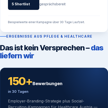
5 Shortlist
gesprächsbereit
Beispielwerte einer Kampagne über 30 Tage Laufzeit.
ERGEBNISSE AUS PFLEGE & HEALTHCARE
Das ist kein Versprechen –
das
liefern wir
150+
Bewerbungen
in 30 Tagen
Employer-Branding-Strategie plus Social-
Recruiting-Kampagnen für Healthcare Austria —