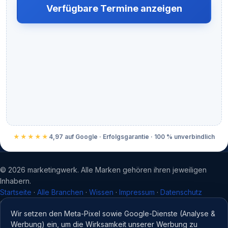
Verfügbare Termine anzeigen
★★★★★
4,97 auf Google · Erfolgsgarantie · 100 % unverbindlich
©
2026
marketingwerk. Alle Marken gehören ihren jeweiligen
Inhabern.
Startseite
·
Alle Branchen
·
Wissen
·
Impressum
·
Datenschutz
Cookie-Einstellungen
Wir setzen den Meta-Pixel sowie Google-Dienste (Analyse &
Werbung) ein, um die Wirksamkeit unserer Werbung zu