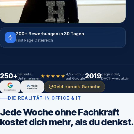
200+ Bewerbungen in 30 Tagen
First Page Österreich
250+
2019
betreute
4,97 von 5
gegründet,
★★★★★
Unternehmen
auf Google
DACH-weit aktiv
Geld-zurück-Garantie
DIE REALITÄT IN OFFICE & IT
Jede Woche ohne Fachkraft
kostet dich mehr, als du denkst.