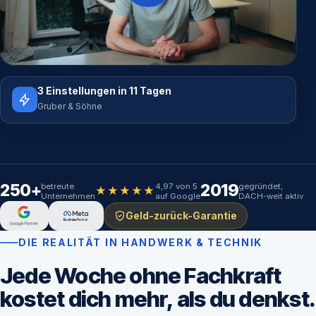
3 Einstellungen in 11 Tagen
Gruber & Söhne
250+
2019
betreute
4,97 von 5
gegründet,
★★★★★
Unternehmen
auf Google
DACH-weit aktiv
Geld-zurück-Garantie
DIE REALITÄT IN HANDWERK & TECHNIK
Jede Woche ohne Fachkraft
kostet dich mehr, als du denkst.