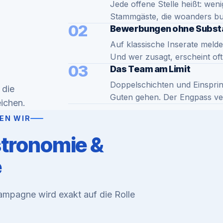
Jede offene Stelle heißt: wen
Stammgäste, die woanders b
02
Bewerbungen ohne Subst
Auf klassische Inserate meld
Und wer zusagt, erscheint of
03
Das Team am Limit
Doppelschichten und Einsprin
 die
Guten gehen. Der Engpass vers
eichen.
EN WIR
tronomie &
e
Kampagne wird exakt auf die Rolle