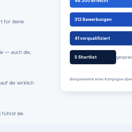
48.300 erreicht
312 Bewerbungen
t für deine
41 vorqualifiziert
e — auch die,
5 Shortlist
gespräc
Beispielwerte einer Kampagne über
uf die wirklich
 führst die