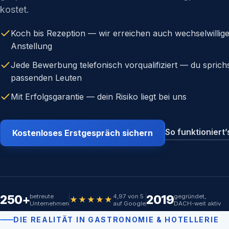
kostet.
Koch bis Rezeption — wir erreichen auch wechselwillige
Anstellung
Jede Bewerbung telefonisch vorqualifiziert — du sprichs
passenden Leuten
Mit Erfolgsgarantie — dein Risiko liegt bei uns
So funktioniert
Kostenloses Erstgespräch sichern
250+
2019
betreute
4,97 von 5
gegründet,
★★★★★
Unternehmen
auf Google
DACH-weit aktiv
DIE REALITÄT IN GASTRONOMIE & HOTELLERIE