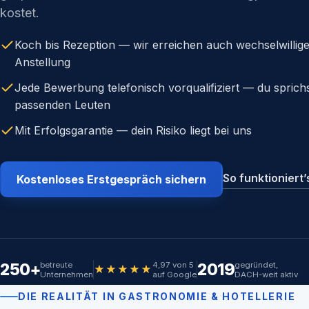
kostet.
Koch bis Rezeption — wir erreichen auch wechselwillige
Anstellung
Jede Bewerbung telefonisch vorqualifiziert — du sprichs
passenden Leuten
Mit Erfolgsgarantie — dein Risiko liegt bei uns
So funktioniert
Kostenloses Erstgespräch sichern
250+
2019
betreute
4,97 von 5
gegründet,
★★★★★
Unternehmen
auf Google
DACH-weit aktiv
DIE REALITÄT IN GASTRONOMIE & HOTELLERIE