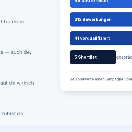
48.300 erreicht
312 Bewerbungen
t für deine
41 vorqualifiziert
e — auch die,
5 Shortlist
gespräc
Beispielwerte einer Kampagne über
uf die wirklich
 führst die