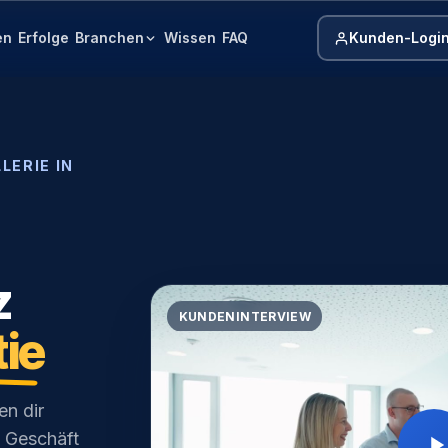
Branchen
Kunden-Logi
en
Erfolge
Wissen
FAQ
LERIE IN
z
KUNDENINTERVIEW
tie
en dir
 Geschäft