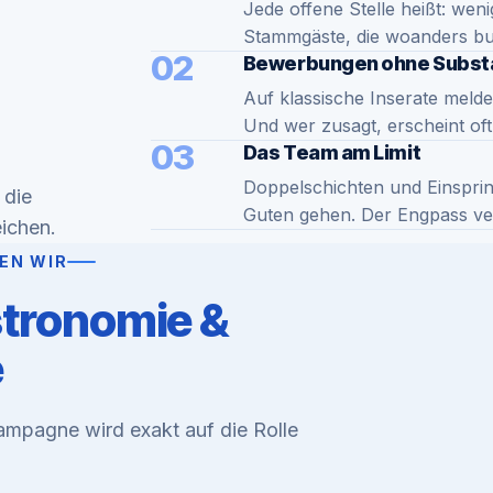
Jede offene Stelle heißt: wen
Stammgäste, die woanders b
02
Bewerbungen ohne Subst
Auf klassische Inserate meld
Und wer zusagt, erscheint of
03
Das Team am Limit
Doppelschichten und Einsprin
 die
Guten gehen. Der Engpass vers
eichen.
EN WIR
tronomie &
e
Kampagne wird exakt auf die Rolle