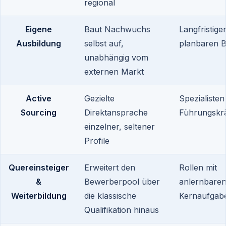
regional
Eigene
Baut Nachwuchs
Langfristige
Ausbildung
selbst auf,
planbaren B
unabhängig vom
externen Markt
Active
Gezielte
Spezialiste
Sourcing
Direktansprache
Führungskrä
einzelner, seltener
Profile
Quereinsteiger
Erweitert den
Rollen mit
&
Bewerberpool über
anlernbare
Weiterbildung
die klassische
Kernaufgab
Qualifikation hinaus