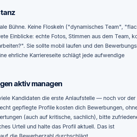
stanz
ntrale Bühne. Keine Floskeln ("dynamisches Team", "fla
rete Einblicke: echte Fotos, Stimmen aus dem Team, k
rbeiten?". Sie sollte mobil laufen und den Bewerbung
ine ehrliche Karriereseite schlägt jede aufwendige
gen aktiv managen
iele Kandidaten die erste Anlaufstelle — noch vor der
hlecht gepflegte Profile kosten dich Bewerbungen, ohn
rtungen (auch auf kritische, sachlich), bitte zufrieden
ches Urteil und halte das Profil aktuell. Das ist
t auf die Bewerberzahl durchschlägt.