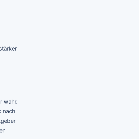
stärker
r wahr.
k nach
tgeber
hen