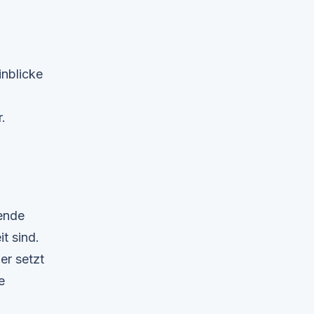
inblicke
.
ende
t sind.
er setzt
e