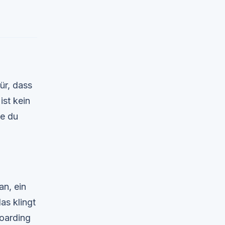
ür, dass
ist kein
ie du
an, ein
as klingt
boarding