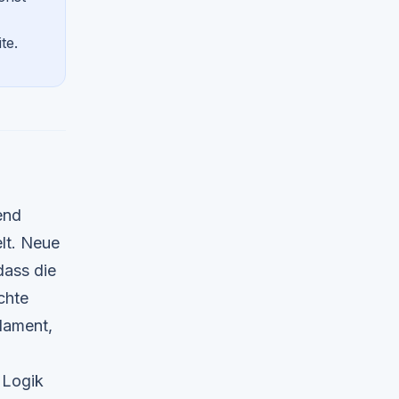
te.
end
elt. Neue
ass die
chte
dament,
 Logik