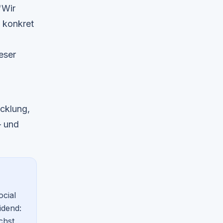
"Wir
 konkret
eser
icklung,
— und
cial
idend:
chst