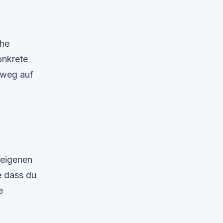
che
onkrete
sweg auf
 eigenen
e dass du
e