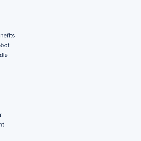
nefits
ebot
die
r
ht