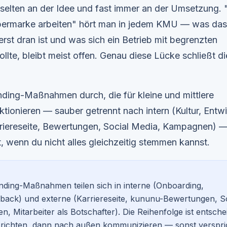
 selten an der Idee und fast immer an der Umsetzung. 
bermarke arbeiten" hört man in jedem KMU — was das
st dran ist und was sich ein Betrieb mit begrenzten
ollte, bleibt meist offen. Genau diese Lücke schließt di
ding-Maßnahmen durch, die für kleine und mittlere
tionieren — sauber getrennt nach intern (Kultur, Entw
rriereseite, Bewertungen, Social Media, Kampagnen) 
, wenn du nicht alles gleichzeitig stemmen kannst.
ding-Maßnahmen teilen sich in interne (Onboarding,
back) und externe (Karriereseite, kununu-Bewertungen, So
, Mitarbeiter als Botschafter). Die Reihenfolge ist entsche
 richten, dann nach außen kommunizieren — sonst verspri