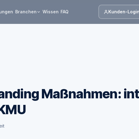
Branchen
Kunden-Logi
tungen
Wissen
FAQ
anding Maßnahmen: in
r KMU
eit