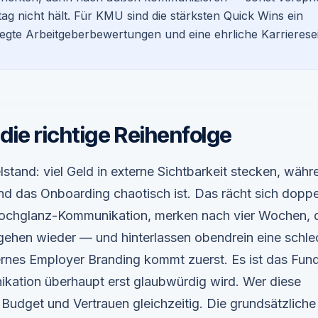
tag nicht hält. Für KMU sind die stärksten Quick Wins ein
egte Arbeitgeberbewertungen und eine ehrliche Karrieresei
 die richtige Reihenfolge
lstand: viel Geld in externe Sichtbarkeit stecken, währ
und das Onboarding chaotisch ist. Das rächt sich dopp
chglanz-Kommunikation, merken nach vier Wochen, d
d gehen wieder — und hinterlassen obendrein eine schle
ternes Employer Branding kommt zuerst. Es ist das Fun
kation überhaupt erst glaubwürdig wird. Wer diese
 Budget und Vertrauen gleichzeitig. Die grundsätzliche